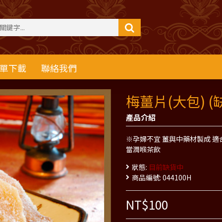
單下載
聯絡我們
梅薑片(大包) (
產品介紹
※孕婦不宜 薑與中藥材製成 適
當潤喉茶飲
狀態:
目前缺貨中
商品編號:
044100H
NT$100