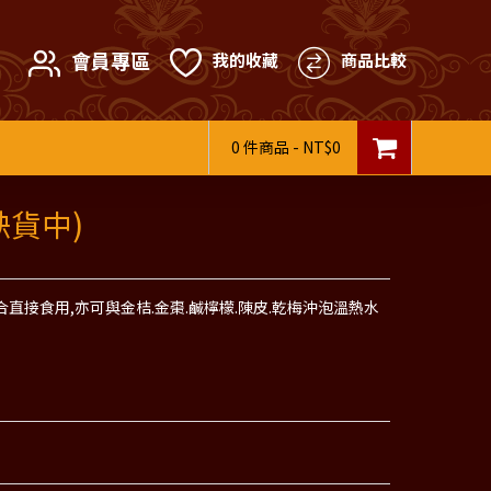
會員專區
我的收藏
商品比較
0 件商品 - NT$0
缺貨中)
合直接食用,亦可與金桔.金棗.鹹檸檬.陳皮.乾梅沖泡溫熱水