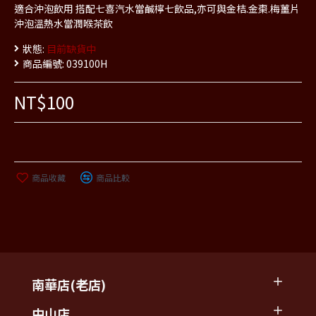
適合沖泡飲用 搭配七喜汽水當鹹檸七飲品,亦可與金桔.金棗.梅薑片
沖泡溫熱水當潤喉茶飲
狀態:
目前缺貨中
商品編號:
039100H
NT$100
商品收藏
商品比較
南華店(老店)
中山店