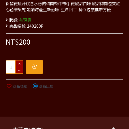
保留微原汁賦含水份的梅肉軟中帶Q 微酸甜口味 酸甜梅肉包夾紅
心芭樂果乾 咀嚼時產生新滋味 生津回甘 獨立包裝攜帶方便
狀態:
有現貨
商品編號:
140200P
NT$200
商品收藏
商品比較