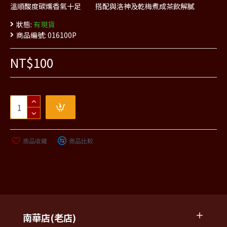
溫順酸度碳燻香氣十足 搭配與洛神及乾梅煮成茶飲解膩
狀態:
有現貨
商品編號:
016100P
NT$100
商品收藏
商品比較
南華店(老店)