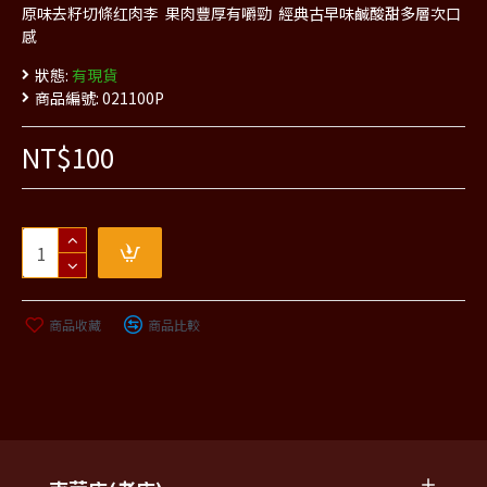
原味去籽切條红肉李 果肉豐厚有嚼勁 經典古早味鹹酸甜多層次口
感
狀態:
有現貨
商品編號:
021100P
NT$100
商品收藏
商品比較