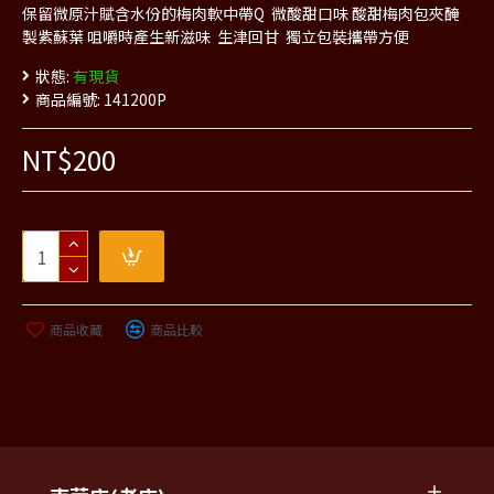
保留微原汁賦含水份的梅肉軟中帶Q 微酸甜口味 酸甜梅肉包夾醃
製紫蘇葉 咀嚼時產生新滋味 生津回甘 獨立包裝攜帶方便
狀態:
有現貨
商品編號:
141200P
NT$200
商品收藏
商品比較