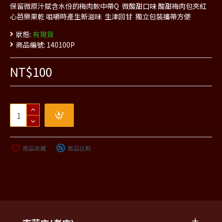
保留微原汁賦含水份的梅肉軟中帶Q 微酸甜口味 酸甜梅肉包夾紅
心芭樂果乾 咀嚼時產生新滋味 生津回甘 獨立包裝攜帶方便
狀態:
有現貨
商品編號:
140100P
NT$100
商品收藏
商品比較