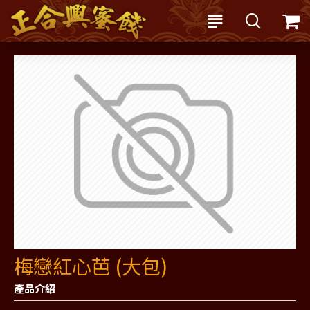
梅戀紅心芭 (大包)
產品介紹