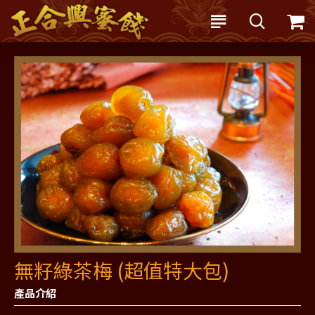
無籽綠茶梅 (超值特大包)
產品介紹