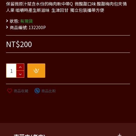
保留微原汁賦含水份的梅肉軟中帶Q 微酸甜口味 酸甜梅肉包夾情
人果 咀嚼時產生新滋味 生津回甘 獨立包裝攜帶方便
狀態:
有現貨
商品編號:
132200P
NT$200
商品收藏
商品比較