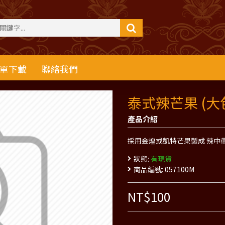
單下載
聯絡我們
泰式辣芒果 (大
產品介紹
採用金煌或凱特芒果製成 辣中
狀態:
有現貨
商品編號:
057100M
NT$100