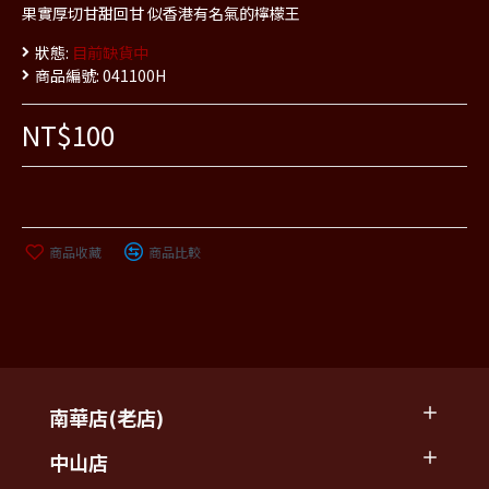
果實厚切甘甜回甘 似香港有名氣的檸檬王
狀態:
目前缺貨中
商品編號:
041100H
NT$100
商品收藏
商品比較
南華店(老店)
中山店