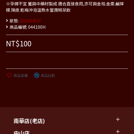
※孕婦不宜 薑與中藥材製成 適合直接食用,亦可與金桔.金棗.鹹檸
檬.陳皮.乾梅沖泡溫熱水當潤喉茶飲
狀態:
目前缺貨中
商品編號:
044100H
NT$100
商品收藏
商品比較
南華店(老店)
中山店