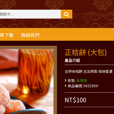
單下載
聯絡我們
正桔餅 (大包)
產品介紹
古早味桔餅 古法熬製 桔味香濃
狀態:
有現貨
商品編號:
043100H
NT$100