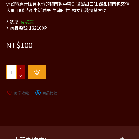
保留微原汁賦含水份的梅肉軟中帶Q 微酸甜口味 酸甜梅肉包夾情
人果 咀嚼時產生新滋味 生津回甘 獨立包裝攜帶方便
狀態:
有現貨
商品編號:
132100P
NT$100
商品收藏
商品比較