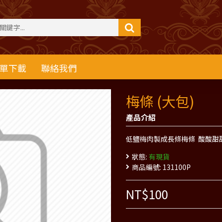
單下載
聯絡我們
梅條 (大包)
產品介紹
低鹽梅肉製成長條梅條 酸酸甜
狀態:
有現貨
商品編號:
131100P
NT$100