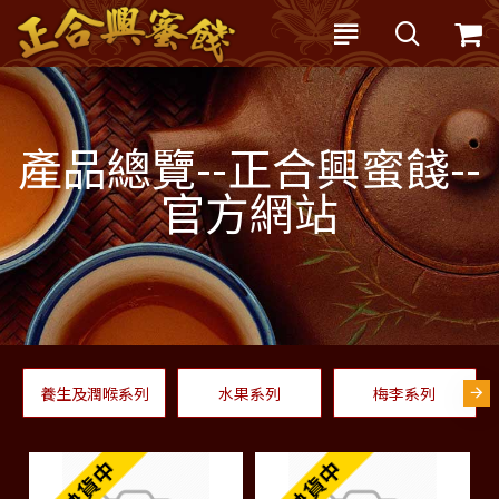
產品總覽--正合興蜜餞--
官方網站
養生及潤喉系列
水果系列
梅李系列