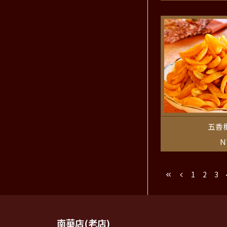
五香橄
N
1
2
3
南華店(老店)