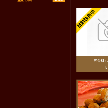
目前缺貨中
五香桃 (
N