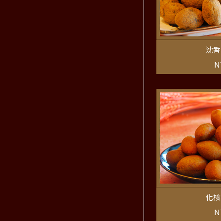
沈香
N
化核
N